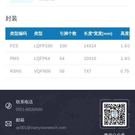
封装
类型编码
类型
引脚个数
长度*宽度(mm)
高度/最
PZS
LQFP100
100
14X14
1.4/1.
PMS
LQFP64
64
10X10
1.4/1.
RSHS
VQFN56
56
7X7
0.75-0
联系电话
0551-68168580
邮箱
qx001@starrystonetech.com
微信公众号